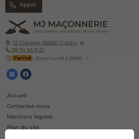
Appel
12 Clérgan,
56580
Crédin
09 74 56 11 21
Fermé
⋅ Ouvre Lundi à 08:00
Accueil
Contactez-nous
Mentions légales
Plan du site