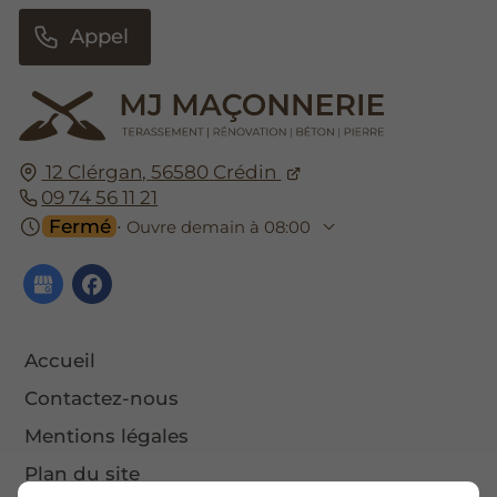
Appel
12 Clérgan,
56580
Crédin
09 74 56 11 21
Fermé
⋅ Ouvre demain à 08:00
Accueil
Contactez-nous
Mentions légales
Plan du site