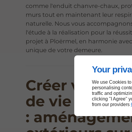
comme l'enduit chanvre-chaux, pro
murs tout en maintenant leur respir
naturelle. Nous vous accompagnon
l'étude à la réalisation pour la réussi
projet à Ploërmel, en harmonie avec
unique de votre demeure.
Your priva
Créer votre éc
We use Cookies to
personalising conte
traffic and optimizi
de vie à Ploë
clicking "I Agree" 
from our providers
: aménageme