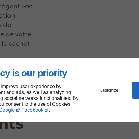
tègent vos
ation
s de
te de votre
 le cachet
cy is our priority
rin
 improve user experience by
Customize
nt and ads, as well as analyzing
ng social networks functionalities. By
rmel
you consent to the use of Cookies
Google
Facebook
.
nts