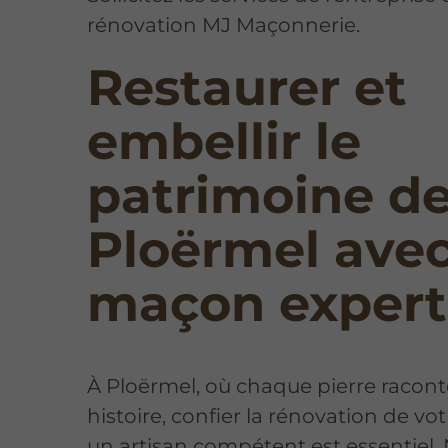
rénovation MJ Maçonnerie.
Restaurer et
embellir le
patrimoine d
Ploërmel ave
maçon expert
À Ploërmel, où chaque pierre racon
histoire, confier la rénovation de vo
un artisan compétent est essentiel.