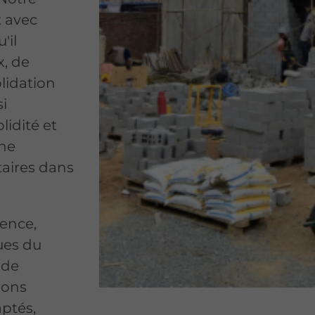
t avec
'il
x, de
lidation
si
lidité et
une
aires dans
ience,
ues du
 de
ions
ptés,