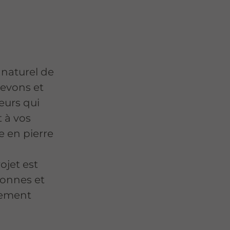
 naturel de
cevons et
eurs qui
t à vos
se en pierre
ojet est
tonnes et
nement