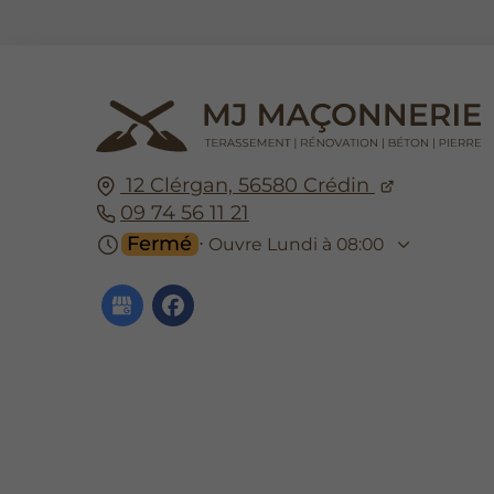
12 Clérgan,
56580
Crédin
09 74 56 11 21
Fermé
⋅ Ouvre Lundi à 08:00