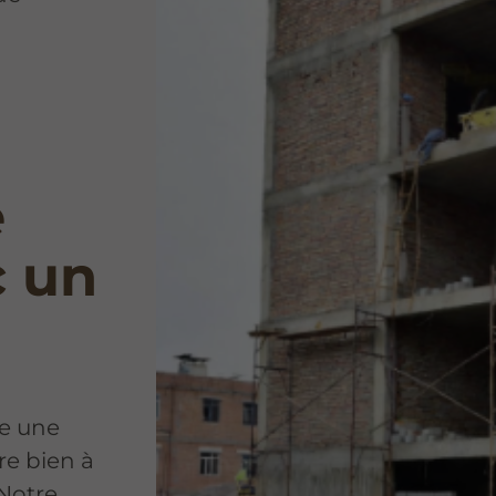
e
c un
te une
tre bien à
 Notre