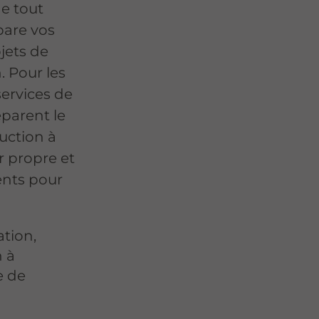
de tout
pare vos
ojets de
. Pour les
services de
éparent le
uction à
r propre et
ents pour
ation,
 à
e de