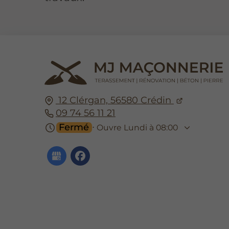
12 Clérgan,
56580
Crédin
09 74 56 11 21
Fermé
⋅ Ouvre Lundi à 08:00