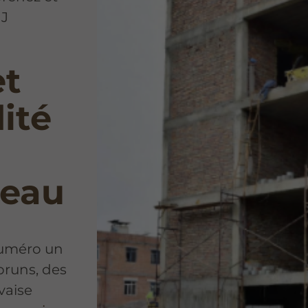
MJ
et
dité
zeau
numéro un
bruns, des
vaise