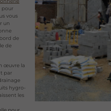
çonnerie
 pour
ous vous
ar un
bonne
 bord de
le de
n œuvre la
t par
 drainage
uits hygro-
aissent les
lle pour