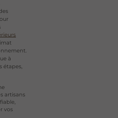
t
 des
pour
s
rieurs
limat
ronnement.
que à
s étapes,
me
s artisans
iable,
er vos