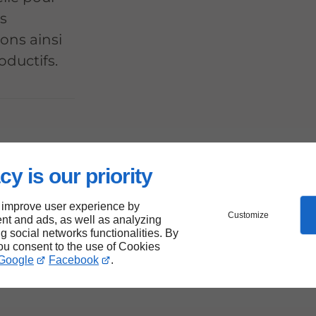
ns
tons ainsi
oductifs.
cy is our priority
 improve user experience by
Customize
nt and ads, as well as analyzing
ng social networks functionalities. By
you consent to the use of Cookies
Google
Facebook
.