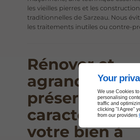
les vieilles pierres et les constructio
traditionnelles de Sarzeau. Nous évi
les traitements inutiles ou contre-pr
Rénover et
agrandir en
Your priva
préservant le
We use Cookies to
personalising conte
traffic and optimizi
caractère de
clicking "I Agree" 
from our providers
votre bien à