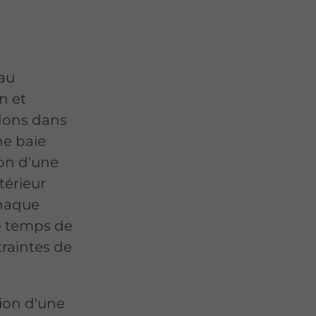
au
n et
idons dans
ne baie
ion d'une
ntérieur
Chaque
le temps de
traintes de
ion d'une